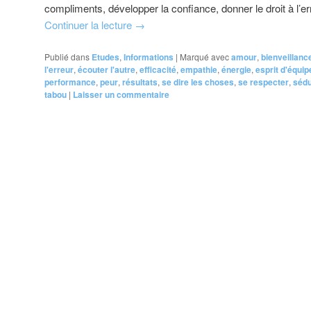
compliments, développer la confiance, donner le droit à l’er
Continuer la lecture
→
Publié dans
Etudes
,
Informations
|
Marqué avec
amour
,
bienveillanc
l'erreur
,
écouter l'autre
,
efficacité
,
empathie
,
énergie
,
esprit d'équip
performance
,
peur
,
résultats
,
se dire les choses
,
se respecter
,
sédu
tabou
|
Laisser un commentaire