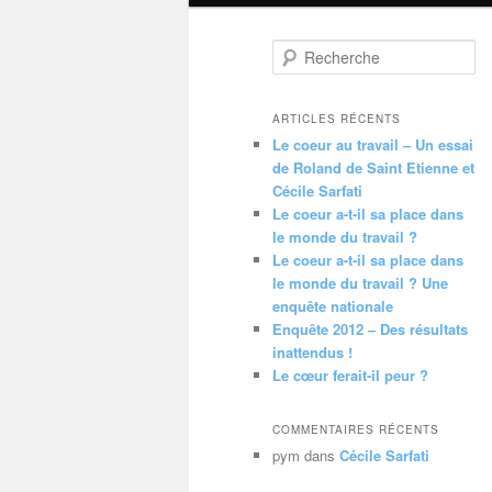
R
e
c
h
ARTICLES RÉCENTS
e
Le coeur au travail – Un essai
r
de Roland de Saint Etienne et
c
Cécile Sarfati
h
Le coeur a-t-il sa place dans
e
le monde du travail ?
Le coeur a-t-il sa place dans
le monde du travail ? Une
enquête nationale
Enquête 2012 – Des résultats
inattendus !
Le cœur ferait-il peur ?
COMMENTAIRES RÉCENTS
pym
dans
Cécile Sarfati