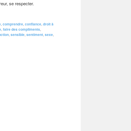
reur, se respecter.
e
,
comprendre
,
confiance
,
droit à
e
,
faire des compliments
,
ction
,
sensible
,
sentiment
,
sexe
,