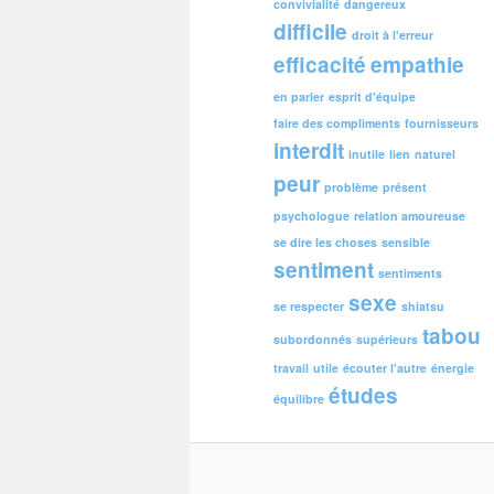
convivialité
dangereux
difficile
droit à l'erreur
efficacité
empathie
en parler
esprit d'équipe
faire des compliments
fournisseurs
interdit
inutile
lien
naturel
peur
problème
présent
psychologue
relation amoureuse
se dire les choses
sensible
sentiment
sentiments
sexe
se respecter
shiatsu
tabou
subordonnés
supérieurs
travail
utile
écouter l'autre
énergie
études
équilibre