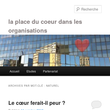
Aller
Aller
au
au
Rech
contenu
contenu
principal
secondaire
la place du coeur dans les
organisations
Menu
Accueil
Etudes
Partenariat
principal
ARCHIVES PAR MOT-CLÉ :
NATUREL
Le cœur ferait-il peur ?