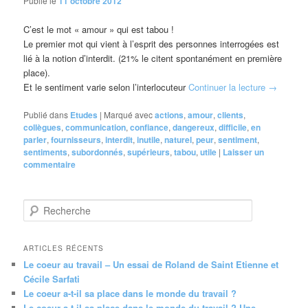
Publié le
11 octobre 2012
C’est le mot « amour » qui est tabou !
Le premier mot qui vient à l’esprit des personnes interrogées est
lié à la notion d’interdit. (21% le citent spontanément en première
place).
Et le sentiment varie selon l’interlocuteur
Continuer la lecture
→
Publié dans
Etudes
|
Marqué avec
actions
,
amour
,
clients
,
collègues
,
communication
,
confiance
,
dangereux
,
difficile
,
en
parler
,
fournisseurs
,
interdit
,
inutile
,
naturel
,
peur
,
sentiment
,
sentiments
,
subordonnés
,
supérieurs
,
tabou
,
utile
|
Laisser un
commentaire
R
e
c
h
ARTICLES RÉCENTS
e
Le coeur au travail – Un essai de Roland de Saint Etienne et
r
Cécile Sarfati
c
Le coeur a-t-il sa place dans le monde du travail ?
h
Le coeur a-t-il sa place dans le monde du travail ? Une