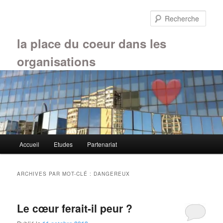
Aller
Aller
au
au
Rech
contenu
contenu
principal
secondaire
la place du coeur dans les
organisations
Menu
Accueil
Etudes
Partenariat
principal
ARCHIVES PAR MOT-CLÉ :
DANGEREUX
Le cœur ferait-il peur ?