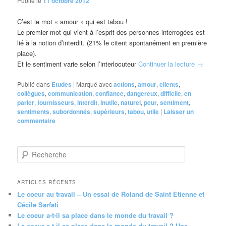
Publié le
11 octobre 2012
C’est le mot « amour » qui est tabou !
Le premier mot qui vient à l’esprit des personnes interrogées est
lié à la notion d’interdit. (21% le citent spontanément en première
place).
Et le sentiment varie selon l’interlocuteur
Continuer la lecture
→
Publié dans
Etudes
|
Marqué avec
actions
,
amour
,
clients
,
collègues
,
communication
,
confiance
,
dangereux
,
difficile
,
en
parler
,
fournisseurs
,
interdit
,
inutile
,
naturel
,
peur
,
sentiment
,
sentiments
,
subordonnés
,
supérieurs
,
tabou
,
utile
|
Laisser un
commentaire
R
e
c
h
ARTICLES RÉCENTS
e
Le coeur au travail – Un essai de Roland de Saint Etienne et
r
Cécile Sarfati
c
Le coeur a-t-il sa place dans le monde du travail ?
h
Le coeur a-t-il sa place dans le monde du travail ? Une