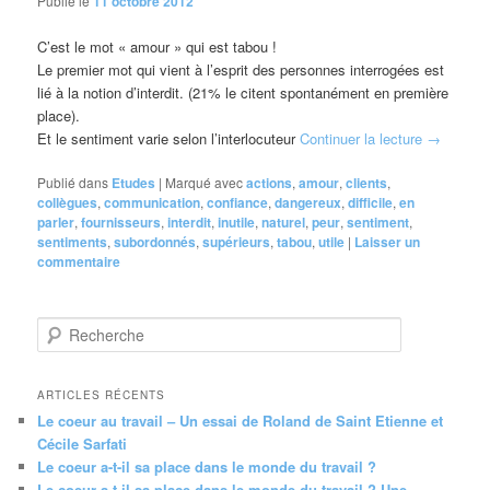
Publié le
11 octobre 2012
C’est le mot « amour » qui est tabou !
Le premier mot qui vient à l’esprit des personnes interrogées est
lié à la notion d’interdit. (21% le citent spontanément en première
place).
Et le sentiment varie selon l’interlocuteur
Continuer la lecture
→
Publié dans
Etudes
|
Marqué avec
actions
,
amour
,
clients
,
collègues
,
communication
,
confiance
,
dangereux
,
difficile
,
en
parler
,
fournisseurs
,
interdit
,
inutile
,
naturel
,
peur
,
sentiment
,
sentiments
,
subordonnés
,
supérieurs
,
tabou
,
utile
|
Laisser un
commentaire
R
e
c
h
ARTICLES RÉCENTS
e
Le coeur au travail – Un essai de Roland de Saint Etienne et
r
Cécile Sarfati
c
Le coeur a-t-il sa place dans le monde du travail ?
h
Le coeur a-t-il sa place dans le monde du travail ? Une