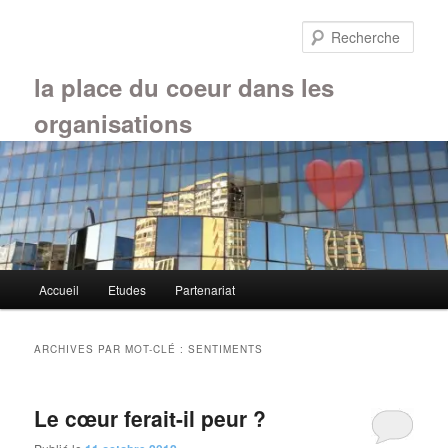
Aller
Aller
au
au
Rech
contenu
contenu
principal
secondaire
la place du coeur dans les
organisations
Menu
Accueil
Etudes
Partenariat
principal
ARCHIVES PAR MOT-CLÉ :
SENTIMENTS
Le cœur ferait-il peur ?