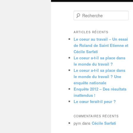
R
e
c
h
ARTICLES RÉCENTS
e
Le coeur au travail – Un essai
r
de Roland de Saint Etienne et
c
Cécile Sarfati
h
Le coeur a-t-il sa place dans
e
le monde du travail ?
Le coeur a-t-il sa place dans
le monde du travail ? Une
enquête nationale
Enquête 2012 – Des résultats
inattendus !
Le cœur ferait-il peur ?
COMMENTAIRES RÉCENTS
pym
dans
Cécile Sarfati