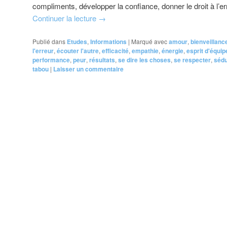
compliments, développer la confiance, donner le droit à l’er
Continuer la lecture
→
Publié dans
Etudes
,
Informations
|
Marqué avec
amour
,
bienveillanc
l'erreur
,
écouter l'autre
,
efficacité
,
empathie
,
énergie
,
esprit d'équip
performance
,
peur
,
résultats
,
se dire les choses
,
se respecter
,
sédu
tabou
|
Laisser un commentaire