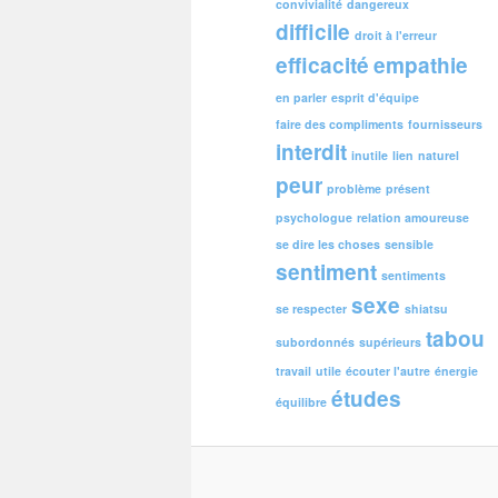
convivialité
dangereux
difficile
droit à l'erreur
efficacité
empathie
en parler
esprit d'équipe
faire des compliments
fournisseurs
interdit
inutile
lien
naturel
peur
problème
présent
psychologue
relation amoureuse
se dire les choses
sensible
sentiment
sentiments
sexe
se respecter
shiatsu
tabou
subordonnés
supérieurs
travail
utile
écouter l'autre
énergie
études
équilibre