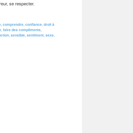
reur, se respecter.
e
,
comprendre
,
confiance
,
droit à
e
,
faire des compliments
,
ction
,
sensible
,
sentiment
,
sexe
,